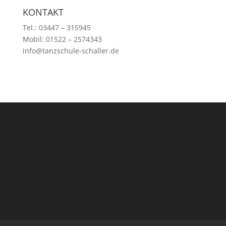
KONTAKT
Tel.: 03447 – 315945
Mobil: 01522 – 2574343
info@tanzschule-schaller.de