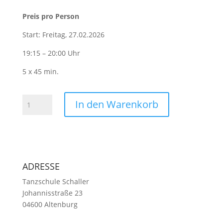
Preis pro Person
Start: Freitag, 27.02.2026
19:15 – 20:00 Uhr
5 x 45 min.
Discofox
In den Warenkorb
Stufe
2
&
3
|
ADRESSE
Erweiterter
Fortschrittskurs
Tanzschule Schaller
(Vorkenntnisse
Johannisstraße 23
erforderlich)
04600 Altenburg
Menge